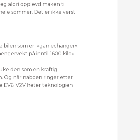
 jeg aldri opplevd maken til
i hele sommer. Det er ikke verst
ale bilen som en «gamechanger».
ngervekt på inntil 1600 kilo».
ruke den som en kraftig
n. Og når naboen ringer etter
nye EV6. V2V heter teknologien