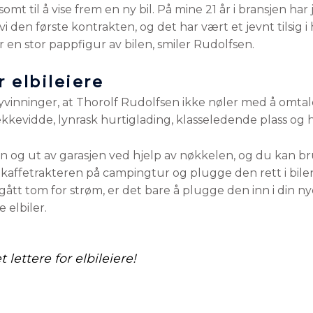
omt til å vise frem en ny bil. På mine 21 år i bransjen har
vi den første kontrakten, og det har vært et jevnt tilsig 
er en stor pappfigur av bilen, smiler Rudolfsen.
r elbileiere
 nyvinninger, at Thorolf Rudolfsen ikke nøler med å omt
evidde, lynrask hurtiglading, klasseledende plass og he
nn og ut av garasjen ved hjelp av nøkkelen, og du kan b
kaffetrakteren på campingtur og plugge den rett i bile
 gått tom for strøm, er det bare å plugge den inn i din 
 elbiler.
 lettere for elbileiere!