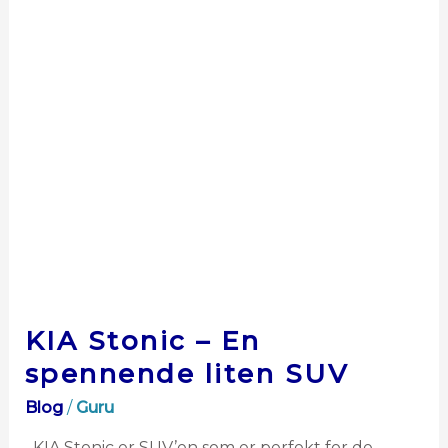
spennende
liten
SUV
KIA Stonic – En
spennende liten SUV
Blog
/
Guru
KIA Stonic er SUV’en som er perfekt for de