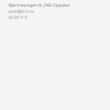
k
a
e
Bjertnesvegen 8, 2166 Oppaker
m
post@br2.no
63 90 11 11