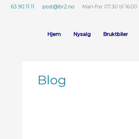
Hopp
63 90 11 11
post@br2.no
Man-fre: 07.30 til 16.00
rett
til
innholdet
Hjem
Nysalg
Bruktbiler
Blog
KIA
Stonic