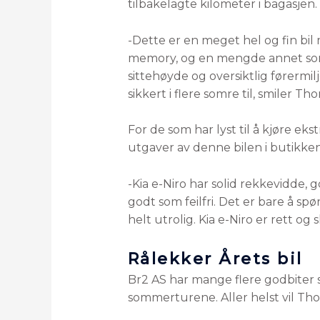
tilbakelagte kilometer i bagasje
-Dette er en meget hel og fin bil
memory, og en mengde annet som 
sittehøyde og oversiktlig førermil
sikkert i flere somre til, smiler Th
For de som har lyst til å kjøre ek
utgaver av denne bilen i butikken
-Kia e-Niro har solid rekkevidde, g
godt som feilfri. Det er bare å spø
helt utrolig. Kia e-Niro er rett og
Rålekker Årets bil
Br2 AS har mange flere godbiter s
sommerturene. Aller helst vil Th