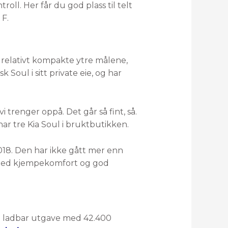
oll. Her får du god plass til telt
 F.
e relativt kompakte ytre målene,
Soul i sitt private eie, og har
 trenger oppå. Det går så fint, så.
 har tre Kia Soul i bruktbutikken.
018. Den har ikke gått mer enn
r med kjempekomfort og god
n ladbar utgave med 42.400