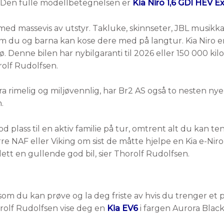
n. Den fulle modellbetegnelsen er
Kia Niro 1,6 GDI HEV Ex
 med massevis av utstyr. Takluke, skinnseter, JBL musikk
du og barna kan kose dere med på langtur. Kia Niro er
jø. Denne bilen har nybilgaranti til 2026 eller 150 000 ki
orolf Rudolfsen.
stra rimelig og miljøvennlig, har Br2 AS også to nesten n
.
od plass til en aktiv familie på tur, omtrent alt du kan t
rre NAF eller Viking om sist de måtte hjelpe en Kia e-Niro.
 slett en gullende god bil, sier Thorolf Rudolfsen.
om du kan prøve og la deg friste av hvis du trenger et p
orolf Rudolfsen vise deg en
Kia EV6
i fargen Aurora Black