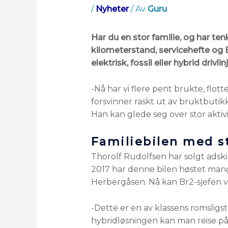
/
Nyheter
/ Av
Guru
Har du en stor familie, og har te
kilometerstand, servicehefte og 
elektrisk, fossil eller hybrid drivlinj
-Nå har vi flere pent brukte, flot
forsvinner raskt ut av bruktbutikk
Han kan glede seg over stor aktiv
Familiebilen med s
Thorolf Rudolfsen har solgt adski
2017 har denne bilen høstet man
Herbergåsen. Nå kan Br2-sjefen vi
-Dette er en av klassens romsligs
hybridløsningen kan man reise p