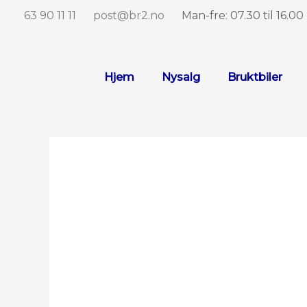
Hopp
63 90 11 11
post@br2.no
Man-fre: 07.30 til 16.00
rett
til
innholdet
Hjem
Nysalg
Bruktbiler