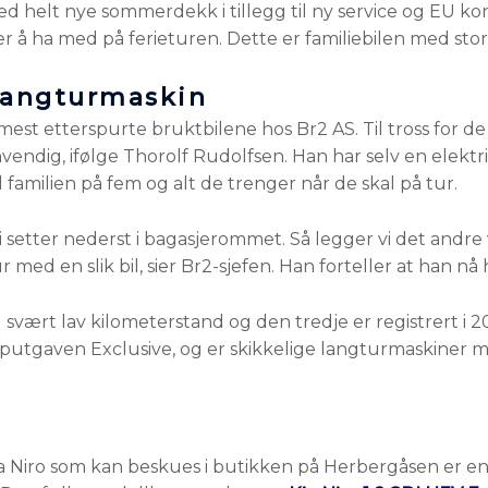
 helt nye sommerdekk i tillegg til ny service og EU kontr
er å ha med på ferieturen. Dette er familiebilen med stor
langturmaskin
mest etterspurte bruktbilene hos Br2 AS. Til tross for d
ndig, ifølge Thorolf Rudolfsen. Han har selv en elektrisk 
 familien på fem og alt de trenger når de skal på tur.
i setter nederst i bagasjerommet. Så legger vi det andre vi
ur med en slik bil, sier Br2-sjefen. Han forteller at han nå
vært lav kilometerstand og den tredje er registrert i 2
topputgaven Exclusive, og er skikkelige langturmaskine
r
a Niro som kan beskues i butikken på Herbergåsen er e