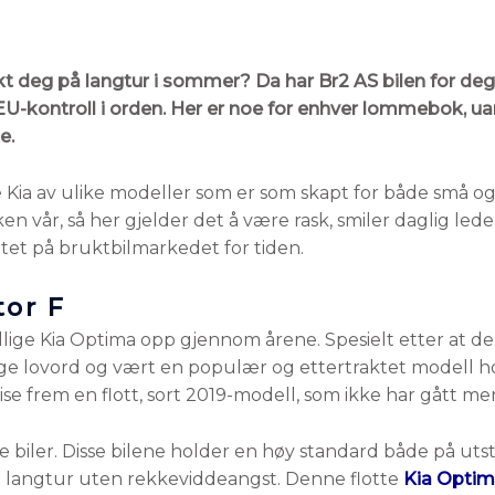
nkt deg på langtur i sommer? Da har Br2 AS bilen for deg
EU-kontroll i orden. Her er noe for enhver lommebok, 
e.
te Kia av ulike modeller som er som skapt for både små og 
en vår, så her gjelder det å være rask, smiler daglig led
itet på bruktbilmarkedet for tiden.
tor F
llige Kia Optima opp gjennom årene. Spesielt etter at den
ge lovord og vært en populær og ettertraktet modell ho
se frem en flott, sort 2019-modell, som ikke har gått me
te biler. Disse bilene holder en høy standard både på ut
å langtur uten rekkeviddeangst. Denne flotte
Kia Optim