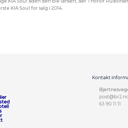
e KIA Soul siden den ble lansert, sier Thorolf Rudolfsen. 
ørste KIA Soul for salg i 2014.
Kontakt inform
Bjertnesveg
post@br2.n
ler
ksted
63 90 11 11
tell
s
r
t