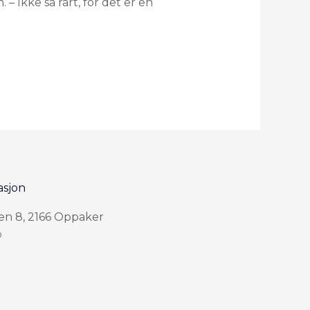
– Ikke så rart, for det er en
asjon
en 8, 2166 Oppaker
o