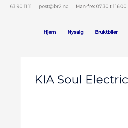
Hopp
63 90 11 11
post@br2.no
Man-fre: 07.30 til 16.00
rett
til
innholdet
Hjem
Nysalg
Bruktbiler
KIA Soul Electri