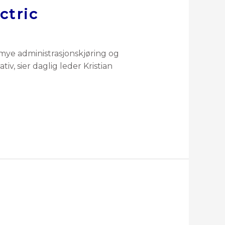
ctric
r mye administrasjonskjøring og
iv, sier daglig leder Kristian
]