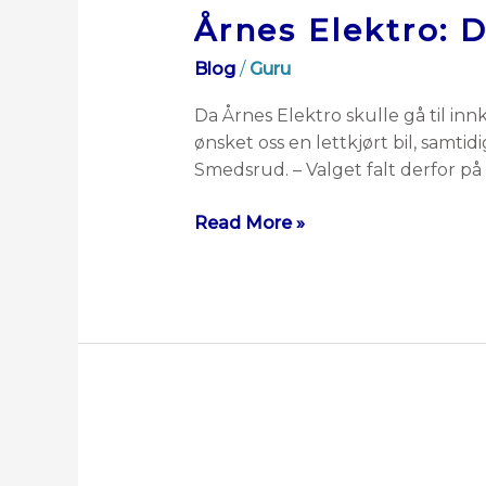
Årnes Elektro: D
Blog
/
Guru
Da Årnes Elektro skulle gå til inn
ønsket oss en lettkjørt bil, samtid
Smedsrud. – Valget falt derfor på 
Read More »
Historien
om