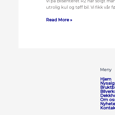
Vi på Bilsenteret R2 har solgt mang
utrolig kul og tøff bil. Vi fikk vår f
Read More »
Meny
Hjem
Nysalg
Bruktbi
Bilver
Dekkho
Om os
Nyhete
Kontak